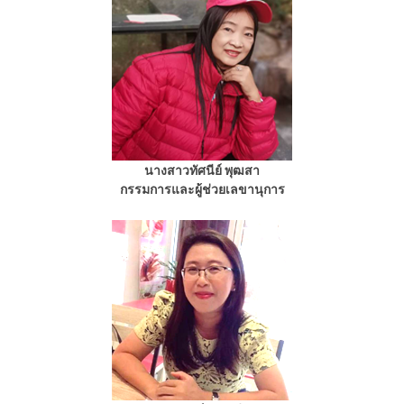
นางสาวทัศนีย์ พุฒสา
กรรมการและผู้ช่วยเลขานุการ