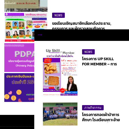
NEWS
ขอเรียนเชิญสมาชิกเลือกตั้งประธาน,
กรรมการ และผู้ตรวจสอบกิจการ
NEWS
NEWS
สหกรณ์ออมทรัพย์ มธบ. จำกัด ประกาศ
นโยบายคุ้มครองข้อมูลส่วนบุคคล
โครงการ UP SKILL
FOR MEMBER – การ
ทำทาร์ตสับปะรดไต้หวัน
NEWS
ประกาศเงินปันผล-เฉลี่ยคืน ประจำปี 2565
ภาพกิจกรรม
โครงการทอดผ้าป่าการ
ศึกษา โรงเรียนเกาะอ้าย
ด้วน จ.ตาก วันที่ 14