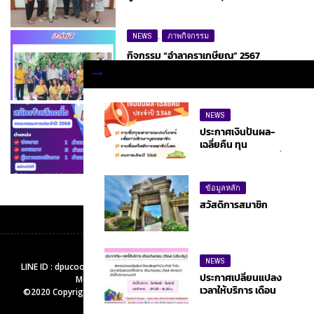
NEWS
,
ภาพกิจกรรม
กิจกรรม “อำลาคราเกษียณ” 2567
NEWS
NEWS
ประกาศการเลือกตั้งประธาน กรรมการ และผู้
ประกาศเงินปันผล-
ตรวจสอบกิจการ ประจำปี 2568
เฉลี่ยคืน ทุน
สาธารณประโยชน์ เพื่อ
การศึกษาบุตร
สวัสดิการคนโสด และ
ข้อมูลหลัก
งบการเงิน ประจำปี
สวัสดิการสมาชิก
2568
ติดต่อเรา :
NEWS
LINE ID : dpucoop | E-mail : dpu.coop@dpu.ac.th | Tel : 02-9547380 |
ประกาศเปลี่ยนแปลง
Mobile : 095-7736843 | Fax : 02-9547380
เวลาให้บริการ เดือน
©2020 Copyright
สหกรณ์ออมทรัพย์มหาวิทยาลัยธุรกิจบัณฑิตย์ จำกัด
. All
กันยายน 2564
rights reserved.