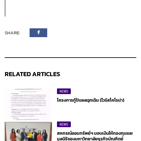
SHARE:
RELATED ARTICLES
NEWS
โครงการกู้ปันผลฉุกเฉิน (ไวรัสโคโรน่า)
NEWS
สหกรณ์ออมทรัพย์ฯ มอบเงินให้กองทุนและ
มูลนิธิของมหาวิทยาลัยธุรกิจบัณฑิตย์