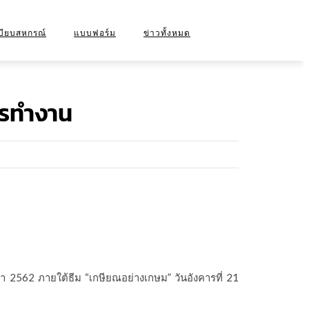
บียบสหกรณ์
แบบฟอร์ม
ข่าวทั้งหมด
บายคุ้มครองข้อมูลส่วนบุคคล
ารทำงาน
ปรุง 2563)
ังคับ สหกรณ์
า 2562 ภายใต้ธีม “เกษียณอย่างเกษม” วันอังคารที่ 21