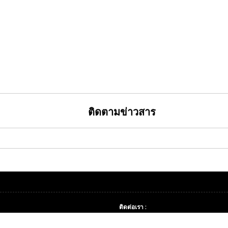
ติดตามข่าวสาร
ติดต่อเรา :
LINE ID : dpucoop | E-mail : dpu.coop
©2020 Copyright
สหกรณ์ออมทรัพย์มหาว