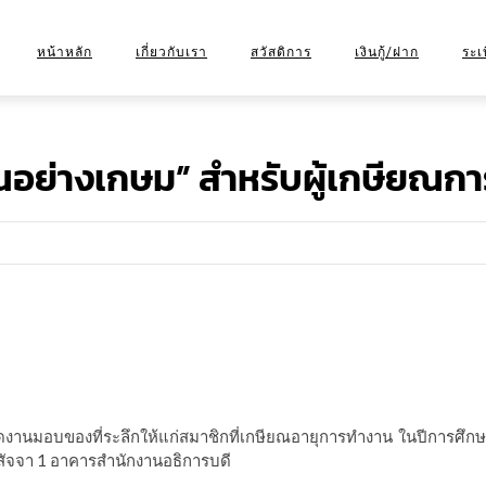
หน้าหลัก
เกี่ยวกับเรา
สวัสดิการ
เงินกู้/ฝาก
ระเ
ประวัติความเป็นมา
เงินกู้เพื่อเหตุฉุกเฉิน
นโย
อย่างเกษม” สำหรับผู้เกษียณก
วัตถุประสงค์
เงินกู้สามัญ (ฉบับปรับ
ข้อบ
คณะกรรมการชุดที่ 41
เงินกู้พิเศษ
เจ้าหน้าที่
เงินฝาก
ติดต่อสหกรณ์
ดงานมอบของที่ระลึกให้แก่สมาชิกที่เกษียณอายุการทำงาน ในปีการศึกษ
สัจจา 1 อาคารสำนักงานอธิการบดี